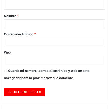
t
a
Nombre
*
r
i
o
Correo electrónico
*
*
Web
Guarda mi nombre, correo electrónico y web en este
navegador para la próxima vez que comente.