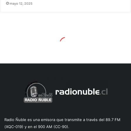
mayo 12, 2025
Radio Ñuble es una emisora que transmite a través del 89.7 FM
(XQC-019) y en el 900 AM (CC-90).