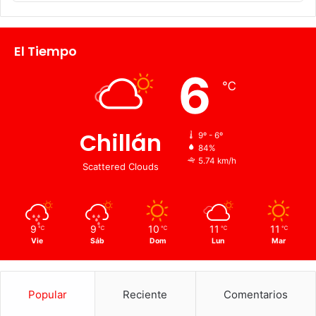
El Tiempo
6
℃
Chillán
9º - 6º
84%
5.74 km/h
Scattered Clouds
9
9
10
11
11
℃
℃
℃
℃
℃
Vie
Sáb
Dom
Lun
Mar
Popular
Reciente
Comentarios