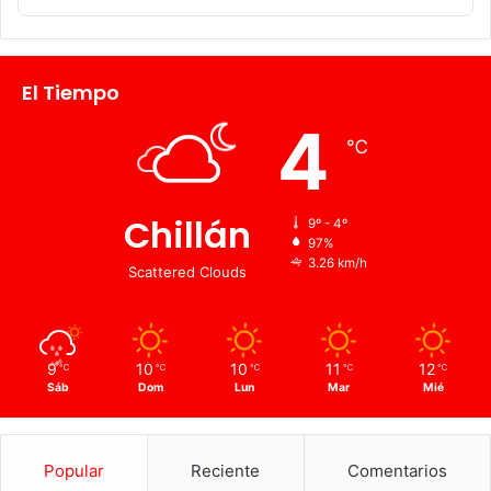
El Tiempo
4
℃
Chillán
9º - 4º
97%
3.26 km/h
Scattered Clouds
9
10
10
11
12
℃
℃
℃
℃
℃
Sáb
Dom
Lun
Mar
Mié
Popular
Reciente
Comentarios