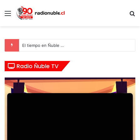
Menú
B
p
El tiempo en Ñuble …
Radio Ñuble TV