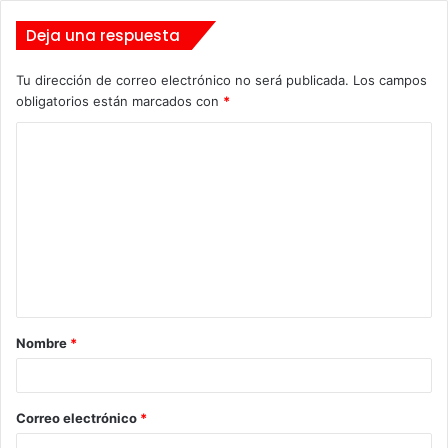
Deja una respuesta
Tu dirección de correo electrónico no será publicada.
Los campos
obligatorios están marcados con
*
C
o
m
e
n
t
a
Nombre
*
r
i
o
Correo electrónico
*
*