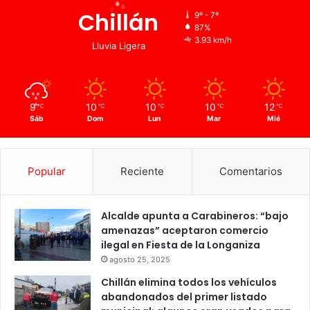
Chillán
9º - 7º
87%
3.93 km/h
Lluvia Ligera
9
10
10
10
12
℃
℃
℃
℃
℃
Sáb
Dom
Lun
Mar
Mié
Popular
Reciente
Comentarios
Alcalde apunta a Carabineros: “bajo
amenazas” aceptaron comercio
ilegal en Fiesta de la Longaniza
agosto 25, 2025
Chillán elimina todos los vehículos
abandonados del primer listado