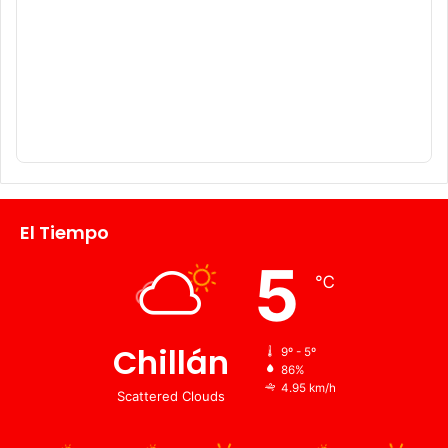
El Tiempo
5
℃
Chillán
9º - 5º
86%
4.95 km/h
Scattered Clouds