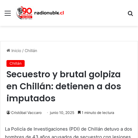
Menú
B
p
Inicio
/
Chillán
Chillán
Secuestro y brutal golpiza
en Chillán: detienen a dos
imputados
Cristóbal Vaccaro
junio 10, 2025
1 minuto de lectura
La Policía de Investigaciones (PDI) de Chillán detuvo a dos
hombres de 43 años acusados de secuestro con lesiones,