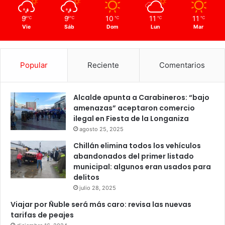
9
9
10
11
11
℃
℃
℃
℃
℃
Vie
Sáb
Dom
Lun
Mar
Popular
Reciente
Comentarios
Alcalde apunta a Carabineros: “bajo
amenazas” aceptaron comercio
ilegal en Fiesta de la Longaniza
agosto 25, 2025
Chillán elimina todos los vehículos
abandonados del primer listado
municipal: algunos eran usados para
delitos
julio 28, 2025
Viajar por Ñuble será más caro: revisa las nuevas
tarifas de peajes