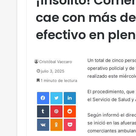
¡Insólito! Com
cae con más de
efectivo en plen
Un total de cinco pers
Cristóbal Vaccaro
operativo policial y d
julio 3, 2025
realizado este miércole
1 minuto de lectura
El procedimiento, que 
Facebook
Twitter
LinkedIn
el Servicio de Salud y
Tumblr
Pinterest
Reddit
Según informó el direc
VKontakte
Odnoklassniki
Pocket
se inició en las afuer
comerciantes ambulant