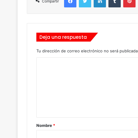
Compartir
Deja una respuesta
Tu dirección de correo electrónico no será publicada
C
o
m
e
n
t
a
Nombre
*
r
i