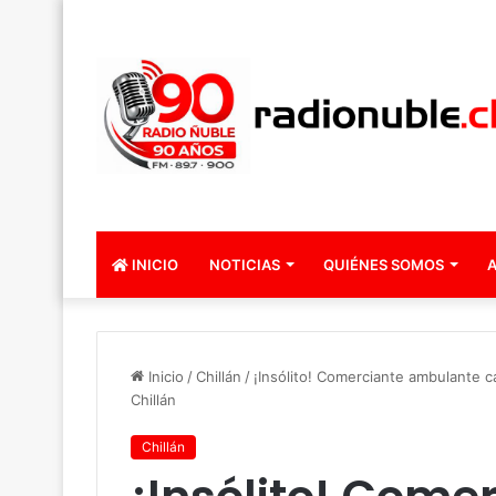
INICIO
NOTICIAS
QUIÉNES SOMOS
A
Inicio
/
Chillán
/
¡Insólito! Comerciante ambulante 
Chillán
Chillán