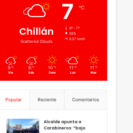
7
℃
Chillán
9º - 7º
85%
6.57 km/h
Scattered Clouds
9
9
10
11
11
℃
℃
℃
℃
℃
Vie
Sáb
Dom
Lun
Mar
Popular
Reciente
Comentarios
Alcalde apunta a
Carabineros: “bajo