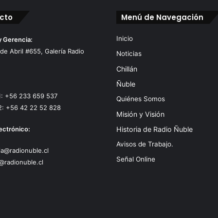
cto
Menú de Navegación
Inicio
y Gerencia:
 de Abril #655, Galería Radio
Noticias
Chillán
Ñuble
1: +56 233 659 537
Quiénes Somos
2: +56 42 22 52 828
Misión y Visión
ectrónico:
Historia de Radio Ñuble
Avisos de Trabajo.
a@radionuble.cl
Señal Online
@radionuble.cl