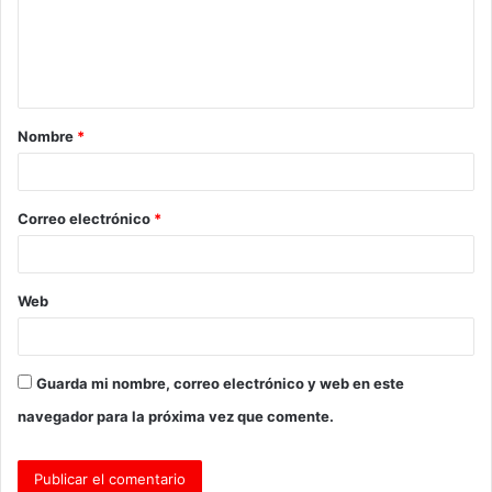
e
n
t
a
Nombre
*
r
i
o
Correo electrónico
*
*
Web
Guarda mi nombre, correo electrónico y web en este
navegador para la próxima vez que comente.