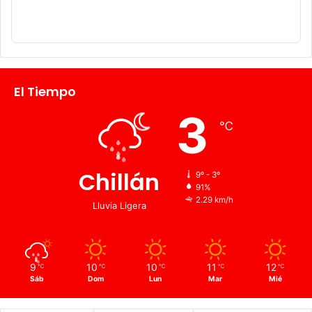
El Tiempo
3
℃
Chillán
9º - 3º
91%
2.29 km/h
Lluvia Ligera
9
10
10
11
12
℃
℃
℃
℃
℃
Sáb
Dom
Lun
Mar
Mié