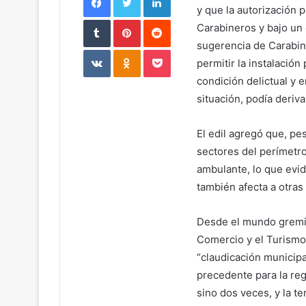
y que la autorización 
Tumblr
Pinterest
Reddit
Carabineros y bajo un
sugerencia de Carabin
VKontakte
Odnoklassniki
Pocket
permitir la instalació
condición delictual y 
situación, podía deriv
El edil agregó que, pe
sectores del perímetr
ambulante, lo que evid
también afecta a otras
Desde el mundo gremial
Comercio y el Turismo
“claudicación municipal
precedente para la reg
sino dos veces, y la te