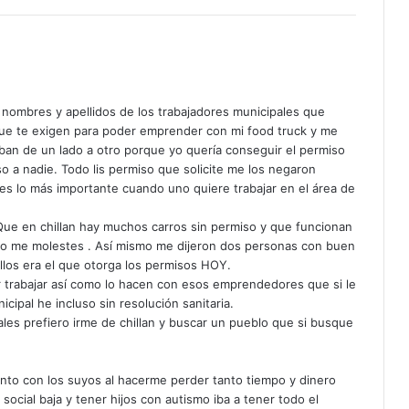
r nombres y apellidos de los trabajadores municipales que
ue te exigen para poder emprender con mi food truck y me
ban de un lado a otro porque yo quería conseguir el permiso
so a nadie. Todo lis permiso que solicite me los negaron
 es lo más importante cuando uno quiere trabajar en el área de
 Que en chillan hay muchos carros sin permiso y que funcionan
 no me molestes . Así mismo me dijeron dos personas con buen
ellos era el que otorga los permisos HOY.
 trabajar así como lo hacen con esos emprendedores que si le
cipal he incluso sin resolución sanitaria.
ales prefiero irme de chillan y buscar un pueblo que si busque
unto con los suyos al hacerme perder tanto tiempo y dinero
ocial baja y tener hijos con autismo iba a tener todo el