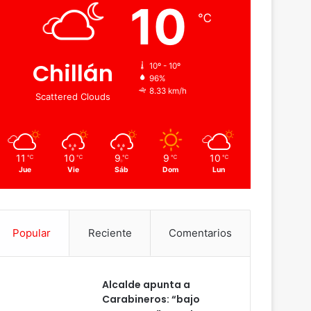
10
℃
Chillán
10º - 10º
96%
8.33 km/h
Scattered Clouds
11
10
9
9
10
℃
℃
℃
℃
℃
Jue
Vie
Sáb
Dom
Lun
Popular
Reciente
Comentarios
Alcalde apunta a
Carabineros: “bajo