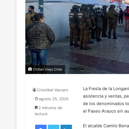
Chillán Viejo Chile
La Fiesta de la Longan
Cristóbal Vaccaro
asistencia y ventas, p
agosto 25, 2025
de los denominados to
2 minutos de
el Paseo Arauco sin au
lectura
Facebook
Twitter
LinkedIn
El alcalde Camilo Bena