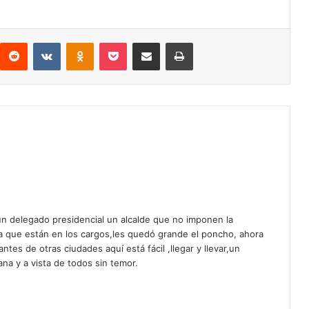
Reddit
VKontakte
Odnoklassniki
Pocket
Compartir por correo electrónico
Imprimir
n delegado presidencial un alcalde que no imponen la
a que están en los cargos,les quedó grande el poncho, ahora
ntes de otras ciudades aquí está fácil ,llegar y llevar,un
na y a vista de todos sin temor.