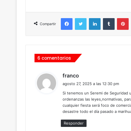
Facebook
Twitter
LinkedIn
Tumblr
Pinterest
Compartir
6 comentarios
d
franco
i
agosto 27, 2025 a las 12:30 pm
c
Si tenemos un Seremi de Seguridad u
e
ordenanzas las leyes,normativas, par
:
cualquier fiesta será foco de comercia
desastre todo el día pasado a marihua
Responder