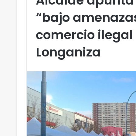
Alcalde apunta
“bajo amenaza
comercio ilegal 
Longaniza