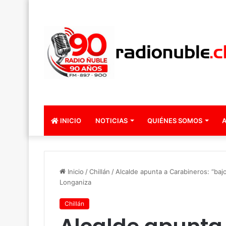
INICIO
NOTICIAS
QUIÉNES SOMOS
A
Inicio
/
Chillán
/
Alcalde apunta a Carabineros: “baj
Longaniza
Chillán