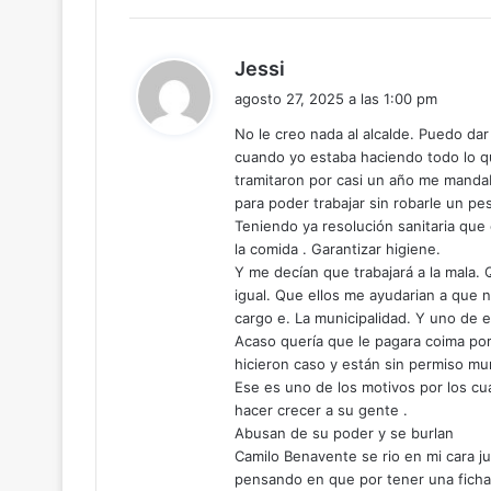
d
Jessi
i
agosto 27, 2025 a las 1:00 pm
c
No le creo nada al alcalde. Puedo da
e
cuando yo estaba haciendo todo lo q
:
tramitaron por casi un año me manda
para poder trabajar sin robarle un pe
Teniendo ya resolución sanitaria que
la comida . Garantizar higiene.
Y me decían que trabajará a la mala.
igual. Que ellos me ayudarian a que
cargo e. La municipalidad. Y uno de 
Acaso quería que le pagara coima por
hicieron caso y están sin permiso muni
Ese es uno de los motivos por los cu
hacer crecer a su gente .
Abusan de su poder y se burlan
Camilo Benavente se rio en mi cara j
pensando en que por tener una ficha s