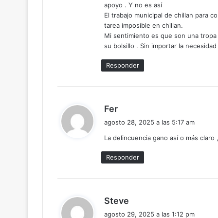
apoyo . Y no es así
El trabajo municipal de chillan para
tarea imposible en chillan.
Mi sentimiento es que son una tropa 
su bolsillo . Sin importar la necesida
Responder
d
Fer
i
agosto 28, 2025 a las 5:17 am
c
La delincuencia gano así o más claro
e
:
Responder
d
Steve
i
agosto 29, 2025 a las 1:12 pm