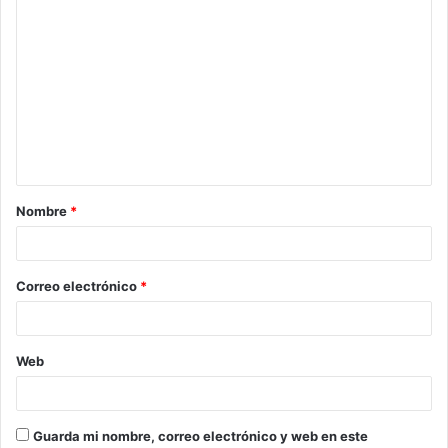
C
o
m
e
n
t
a
Nombre
*
r
i
o
Correo electrónico
*
*
Web
Guarda mi nombre, correo electrónico y web en este