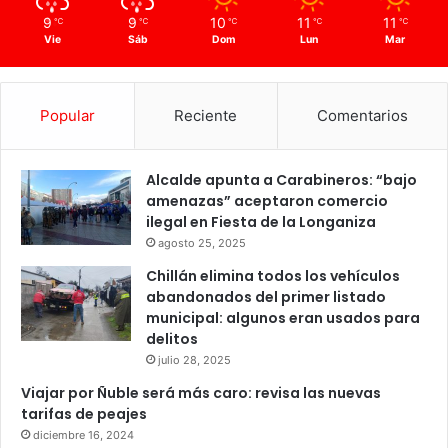
9
9
10
11
11
℃
℃
℃
℃
℃
Vie
Sáb
Dom
Lun
Mar
Popular
Reciente
Comentarios
Alcalde apunta a Carabineros: “bajo
amenazas” aceptaron comercio
ilegal en Fiesta de la Longaniza
agosto 25, 2025
Chillán elimina todos los vehículos
abandonados del primer listado
municipal: algunos eran usados para
delitos
julio 28, 2025
Viajar por Ñuble será más caro: revisa las nuevas
tarifas de peajes
diciembre 16, 2024