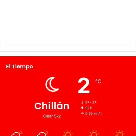
El Tiempo
2
℃
Chillán
9º - 2º
92%
0.95 km/h
Clear Sky