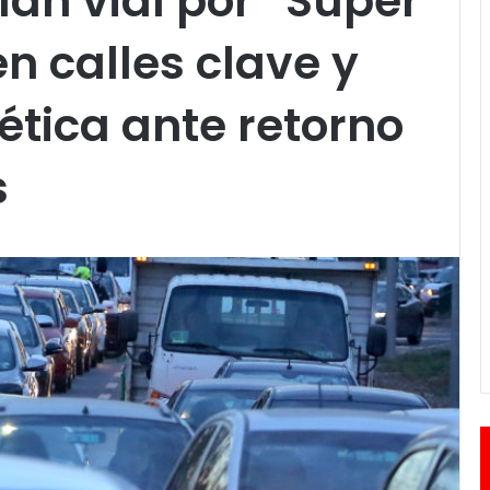
lan vial por “Súper
n calles clave y
ética ante retorno
s