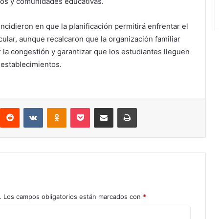
inos y comunidades educativas.
cidieron en que la planificación permitirá enfrentar el
cular, aunque recalcaron que la organización familiar
r la congestión y garantizar que los estudiantes lleguen
 establecimientos.
Reddit
VKontakte
Odnoklassniki
Pocket
Compartir por correo electrónico
Imprimir
.
Los campos obligatorios están marcados con
*