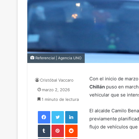
Referencial | Agencia UNO
Con el inicio de marzo
Cristóbal Vaccaro
Chillán
puso en marcha 
marzo 2, 2026
vehicular que se intens
1 minuto de lectura
El alcalde Camilo Bena
Facebook
Twitter
LinkedIn
previamente planificad
Tumblr
Pinterest
Reddit
flujo de vehículos que 
VKontakte
Odnoklassniki
Pocket