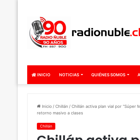
INICIO
NOTICIAS
QUIÉNES SOMOS
A
Inicio
/
Chillán
/
Chillán activa plan vial por “Súper 
retorno masivo a clases
Chillán