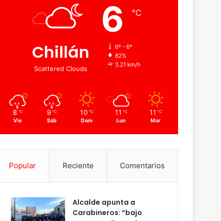
6
℃
Chillán
6º - 6º
82%
3.21 km/h
Scattered Clouds
8
9
10
11
11
℃
℃
℃
℃
℃
Vie
Sáb
Dom
Lun
Mar
Popular
Reciente
Comentarios
Alcalde apunta a
Carabineros: “bajo