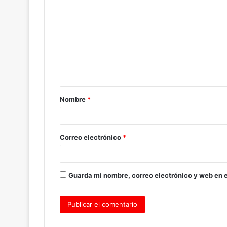
o
m
e
n
t
a
Nombre
*
r
i
o
Correo electrónico
*
*
Guarda mi nombre, correo electrónico y web en 