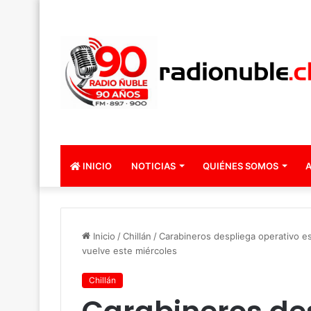
INICIO
NOTICIAS
QUIÉNES SOMOS
A
Inicio
/
Chillán
/
Carabineros despliega operativo es
vuelve este miércoles
Chillán