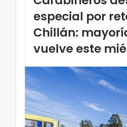
Carabineros de
especial por re
Chillán: mayorí
vuelve este mié