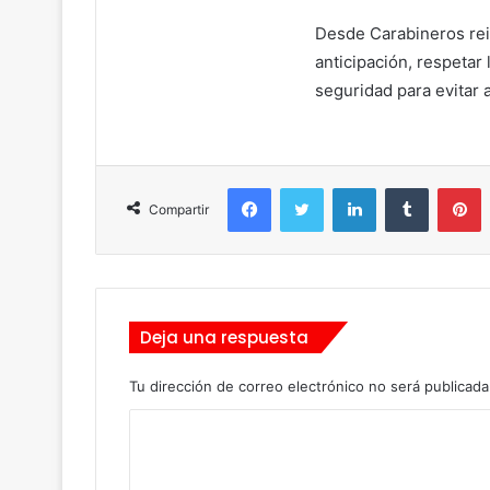
Desde Carabineros reit
anticipación, respetar 
seguridad para evitar a
Facebook
Twitter
LinkedIn
Tumblr
Pinterest
Compartir
Deja una respuesta
Tu dirección de correo electrónico no será publicada
C
o