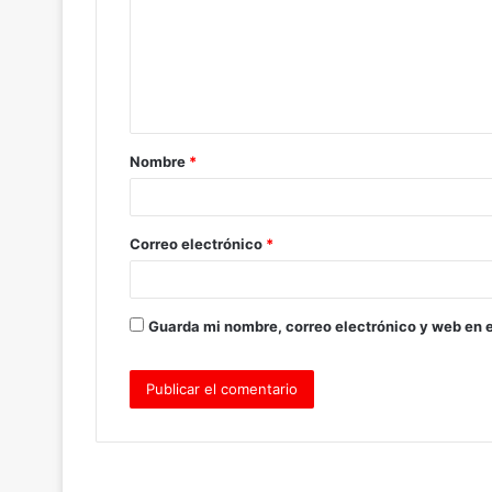
m
e
n
t
a
Nombre
*
r
i
o
Correo electrónico
*
*
Guarda mi nombre, correo electrónico y web en 