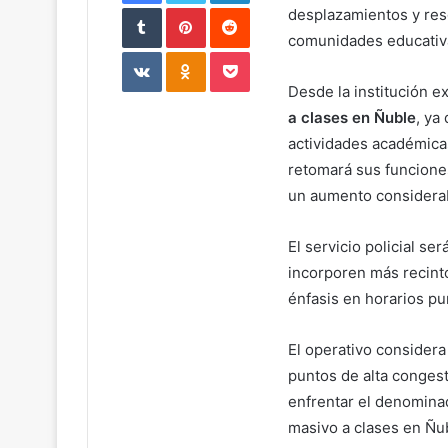
Tumblr
Pinterest
Reddit
desplazamientos y res
comunidades educativ
VKontakte
Odnoklassniki
Pocket
Desde la institución e
a clases en Ñuble
, ya
actividades académicas
retomará sus funcione
un aumento considerabl
El servicio policial se
incorporen más recinto
énfasis en horarios pu
El operativo considera 
puntos de alta congest
enfrentar el denomina
masivo a clases en Ñu