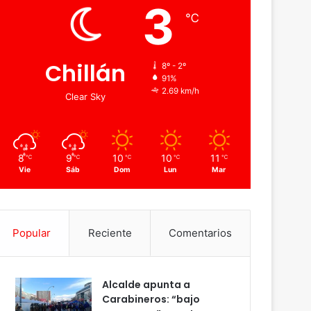
3
℃
Chillán
8º - 2º
91%
2.69 km/h
Clear Sky
8
9
10
10
11
℃
℃
℃
℃
℃
Vie
Sáb
Dom
Lun
Mar
Popular
Reciente
Comentarios
Alcalde apunta a
Carabineros: “bajo