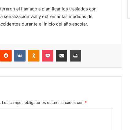
eraron el llamado a planificar los traslados con
la señalización vial y extremar las medidas de
ccidentes durante el inicio del año escolar.
Reddit
VKontakte
Odnoklassniki
Pocket
Compartir por correo electrónico
Imprimir
.
Los campos obligatorios están marcados con
*