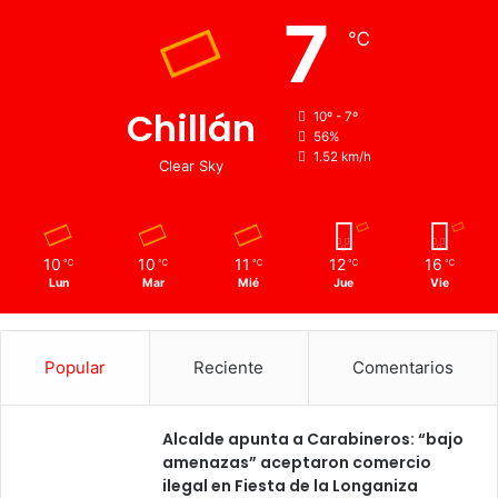
7
℃
Chillán
10º - 7º
56%
1.52 km/h
Clear Sky
10
10
11
12
16
℃
℃
℃
℃
℃
Lun
Mar
Mié
Jue
Vie
Popular
Reciente
Comentarios
Alcalde apunta a Carabineros: “bajo
amenazas” aceptaron comercio
ilegal en Fiesta de la Longaniza