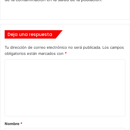
Deja una respuesta
Tu dirección de correo electrónico no será publicada.
Los campos
obligatorios están marcados con
*
C
o
m
e
n
t
a
Nombre
*
r