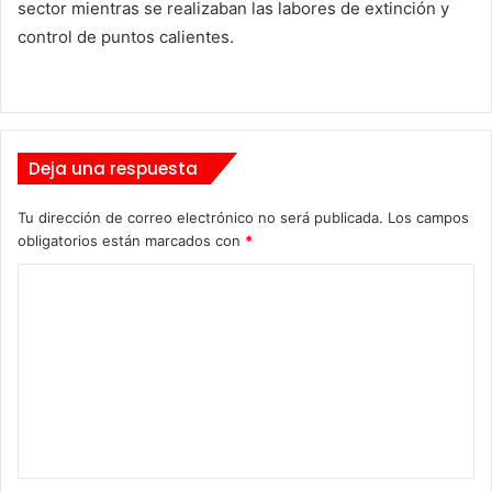
sector mientras se realizaban las labores de extinción y
control de puntos calientes.
Deja una respuesta
Tu dirección de correo electrónico no será publicada.
Los campos
obligatorios están marcados con
*
C
o
m
e
n
t
a