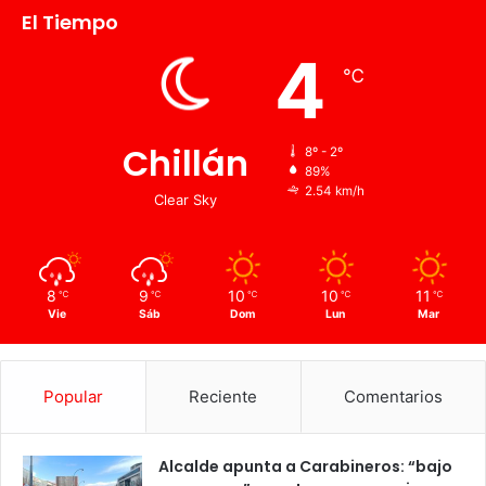
El Tiempo
4
℃
Chillán
8º - 2º
89%
2.54 km/h
Clear Sky
8
9
10
10
11
℃
℃
℃
℃
℃
Vie
Sáb
Dom
Lun
Mar
Popular
Reciente
Comentarios
Alcalde apunta a Carabineros: “bajo