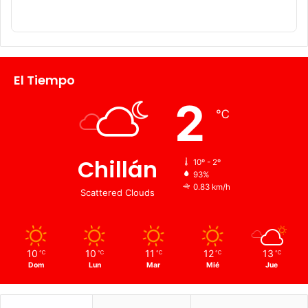
El Tiempo
2
℃
Chillán
10º - 2º
93%
0.83 km/h
Scattered Clouds
10
10
11
12
13
℃
℃
℃
℃
℃
Dom
Lun
Mar
Mié
Jue