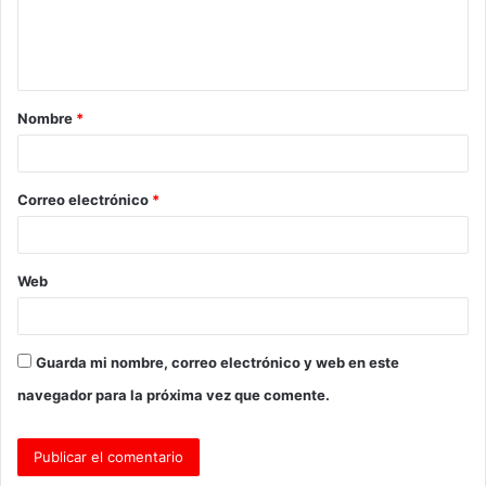
n
t
a
Nombre
*
r
i
o
Correo electrónico
*
*
Web
Guarda mi nombre, correo electrónico y web en este
navegador para la próxima vez que comente.