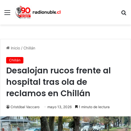
Menú
B
p
Inicio
/
Chillán
Chillán
Desalojan rucos frente al
hospital tras ola de
reclamos en Chillán
Cristóbal Vaccaro
mayo 13, 2026
1 minuto de lectura