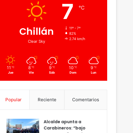
7
℃
Chillán
11º - 7º
82%
2.74 km/h
Clear Sky
11
8
9
10
9
℃
℃
℃
℃
℃
Jue
Vie
Sáb
Dom
Lun
Popular
Reciente
Comentarios
Alcalde apunta a
Carabineros: “bajo