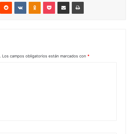
Reddit
VKontakte
Odnoklassniki
Pocket
Compartir por correo electrónico
Imprimir
.
Los campos obligatorios están marcados con
*