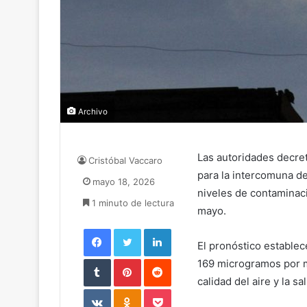
Archivo
Las autoridades decre
Cristóbal Vaccaro
para la intercomuna de
mayo 18, 2026
niveles de contaminac
1 minuto de lectura
mayo.
Facebook
Twitter
LinkedIn
El pronóstico establec
Tumblr
Pinterest
Reddit
169 microgramos por me
calidad del aire y la sa
VKontakte
Odnoklassniki
Pocket