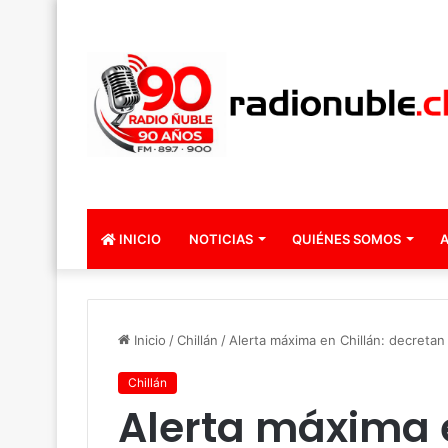
INICIO
NOTICIAS
QUIÉNES SOMOS
A
Inicio
/
Chillán
/
Alerta máxima en Chillán: decreta
Chillán
Alerta máxima e