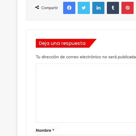
Facebook
Twitter
LinkedIn
Tumblr
Pinterest
Compartir
Deja una respuesta
Tu dirección de correo electrónico no será publicada
C
o
m
e
n
t
a
Nombre
*
r