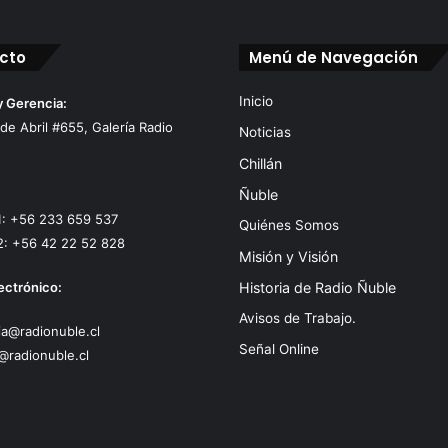
cto
Menú de Navegación
Inicio
y Gerencia:
 de Abril #655, Galería Radio
Noticias
Chillán
Ñuble
1: +56 233 659 537
Quiénes Somos
2: +56 42 22 52 828
Misión y Visión
ectrónico:
Historia de Radio Ñuble
Avisos de Trabajo.
a@radionuble.cl
Señal Online
@radionuble.cl