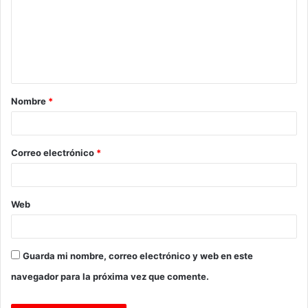
m
e
n
t
a
Nombre
*
r
i
o
Correo electrónico
*
*
Web
Guarda mi nombre, correo electrónico y web en este
navegador para la próxima vez que comente.