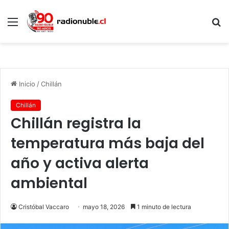
Menú
B
p
Inicio
/
Chillán
Chillán
Chillán registra la
temperatura más baja del
año y activa alerta
ambiental
Cristóbal Vaccaro
mayo 18, 2026
1 minuto de lectura