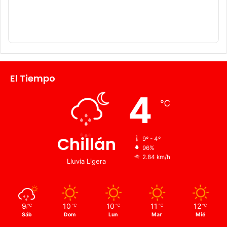
El Tiempo
4
℃
Chillán
9º - 4º
96%
2.84 km/h
Lluvia Ligera
9
10
10
11
12
℃
℃
℃
℃
℃
Sáb
Dom
Lun
Mar
Mié