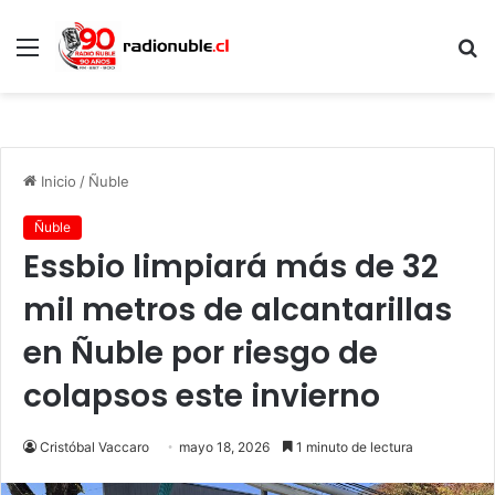
Menú
B
p
Inicio
/
Ñuble
Ñuble
Essbio limpiará más de 32
mil metros de alcantarillas
en Ñuble por riesgo de
colapsos este invierno
Cristóbal Vaccaro
mayo 18, 2026
1 minuto de lectura