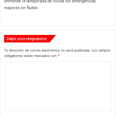
enfrentar la temporada de lluvias sin emergencias
mayores en Ñuble.
Deja una respuesta
Tu dirección de correo electrónico no será publicada.
Los campos
obligatorios están marcados con
*
C
o
m
e
n
t
a