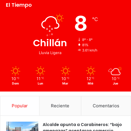
El Tiempo
8
℃
Chillán
8º - 8º
81%
3.61 km/h
Lluvia Ligera
10
11
10
12
10
℃
℃
℃
℃
℃
Dom
Lun
Mar
Mié
Jue
Popular
Reciente
Comentarios
Alcalde apunta a Carabineros: “bajo
amenazas” aceptaron comercio