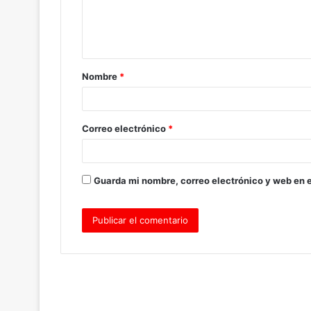
n
t
a
Nombre
*
r
i
o
Correo electrónico
*
*
Guarda mi nombre, correo electrónico y web en 