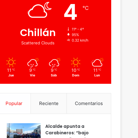
4
℃
Chillán
11º - 4º
95%
0.32 km/h
Scattered Clouds
11
9
9
10
11
℃
℃
℃
℃
℃
Jue
Vie
Sáb
Dom
Lun
Popular
Reciente
Comentarios
Alcalde apunta a
Carabineros: “bajo