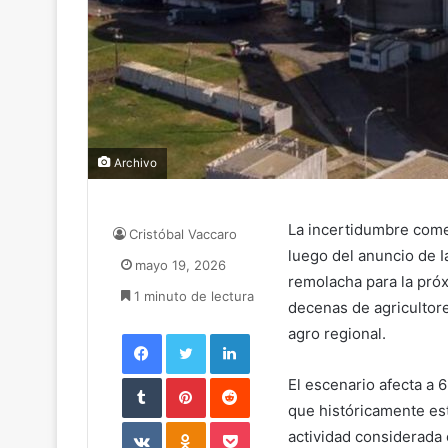
Archivo
La incertidumbre come
Cristóbal Vaccaro
luego del anuncio de 
mayo 19, 2026
remolacha para la pró
1 minuto de lectura
decenas de agricultore
agro regional.
Facebook
Twitter
LinkedIn
Tumblr
Pinterest
Reddit
El escenario afecta a 
que históricamente est
VKontakte
Odnoklassniki
Pocket
actividad considerada 