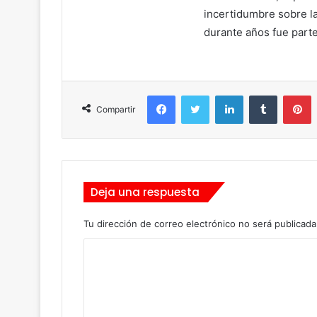
incertidumbre sobre la
durante años fue parte
Facebook
Twitter
LinkedIn
Tumblr
Pinterest
Compartir
Deja una respuesta
Tu dirección de correo electrónico no será publicada
C
o
m
e