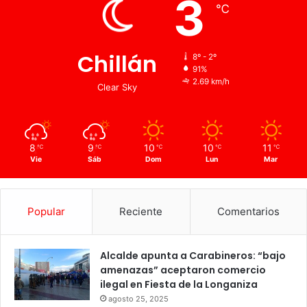
3
℃
Chillán
8º - 2º
91%
2.69 km/h
Clear Sky
8
9
10
10
11
℃
℃
℃
℃
℃
Vie
Sáb
Dom
Lun
Mar
Popular
Reciente
Comentarios
Alcalde apunta a Carabineros: “bajo
amenazas” aceptaron comercio
ilegal en Fiesta de la Longaniza
agosto 25, 2025