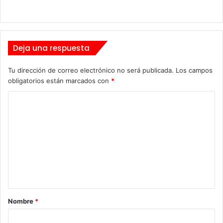
Deja una respuesta
Tu dirección de correo electrónico no será publicada.
Los campos
obligatorios están marcados con
*
C
o
m
e
n
t
a
Nombre
*
r
i