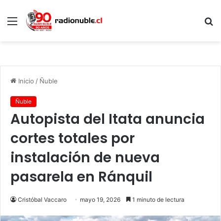
Menú
B
p
Inicio
/
Ñuble
Ñuble
Autopista del Itata anuncia
cortes totales por
instalación de nueva
pasarela en Ránquil
Cristóbal Vaccaro
mayo 19, 2026
1 minuto de lectura