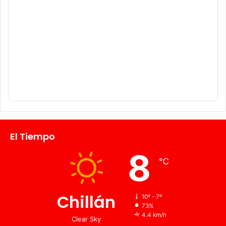
El Tiempo
8
℃
Chillán
10º - 7º
73%
4.4 km/h
Clear Sky