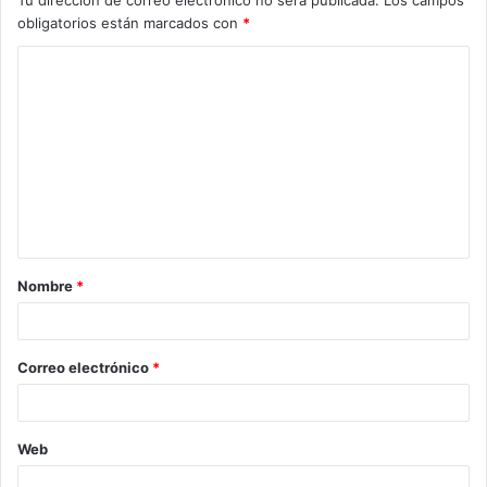
obligatorios están marcados con
*
C
o
m
e
n
t
a
Nombre
*
r
i
o
Correo electrónico
*
*
Web