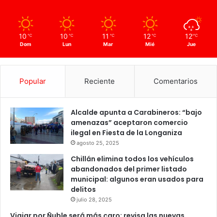
10
10
11
12
12
℃
℃
℃
℃
℃
Dom
Lun
Mar
Mié
Jue
Popular
Reciente
Comentarios
Alcalde apunta a Carabineros: “bajo
amenazas” aceptaron comercio
ilegal en Fiesta de la Longaniza
agosto 25, 2025
Chillán elimina todos los vehículos
abandonados del primer listado
municipal: algunos eran usados para
delitos
julio 28, 2025
Viajar por Ñuble será más caro: revisa las nuevas