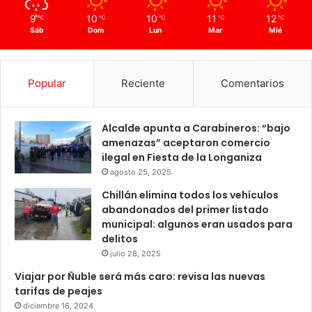
9
10
10
11
12
℃
℃
℃
℃
℃
Sáb
Dom
Lun
Mar
Mié
Popular
Reciente
Comentarios
Alcalde apunta a Carabineros: “bajo
amenazas” aceptaron comercio
ilegal en Fiesta de la Longaniza
agosto 25, 2025
Chillán elimina todos los vehículos
abandonados del primer listado
municipal: algunos eran usados para
delitos
julio 28, 2025
Viajar por Ñuble será más caro: revisa las nuevas
tarifas de peajes
diciembre 16, 2024