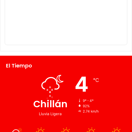
El Tiempo
4
℃
Chillán
9º - 4º
92%
2.74 km/h
Lluvia Ligera