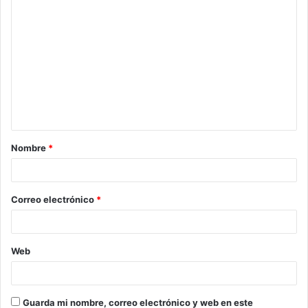
C
o
m
e
n
t
a
Nombre
*
r
i
o
Correo electrónico
*
*
Web
Guarda mi nombre, correo electrónico y web en este