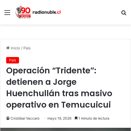
Menú
B
p
Inicio
/
País
País
Operación “Tridente”:
detienen a Jorge
Huenchullán tras masivo
operativo en Temucuicui
Cristóbal Vaccaro
mayo 19, 2026
1 minuto de lectura