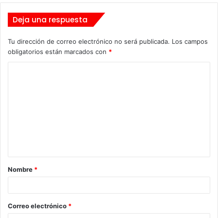
Deja una respuesta
Tu dirección de correo electrónico no será publicada.
Los campos
obligatorios están marcados con
*
C
o
m
e
n
t
a
Nombre
*
r
i
o
Correo electrónico
*
*