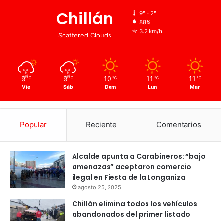
Chillán
9º - 2º
88%
3.2 km/h
Scattered Clouds
9
9
10
11
11
℃
℃
℃
℃
℃
Vie
Sáb
Dom
Lun
Mar
Popular
Reciente
Comentarios
Alcalde apunta a Carabineros: “bajo
amenazas” aceptaron comercio
ilegal en Fiesta de la Longaniza
agosto 25, 2025
Chillán elimina todos los vehículos
abandonados del primer listado