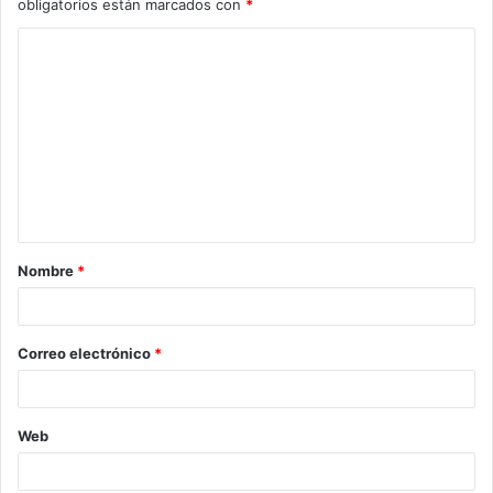
obligatorios están marcados con
*
C
o
m
e
n
t
a
Nombre
*
r
i
o
Correo electrónico
*
*
Web