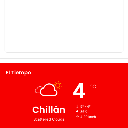
El Tiempo
4
℃
Chillán
9º - 4º
86%
4.29 km/h
Scattered Clouds