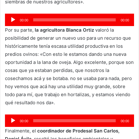
siembras de nuestros agricultores».
Reproductor
00:00
00:00
de
Por su parte,
la agricultora Blanca Ortiz
valoró la
audio
posibilidad de generar un nuevo uso para un recurso que
históricamente tenía escasa utilidad productiva en los
predios ovinos: «Con esto le estamos dando una nueva
oportunidad a la lana de oveja. Algo excelente, porque son
cosas que ya estaban perdidas, que nosotros la
cosechamos acá y se botaba. no se usaba para nada, pero
hoy vemos que acá hay una utilidad muy grande, sobre
todo para mí, que trabajo en hortalizas, y estamos viendo
qué resultado nos da».
Reproductor
00:00
00:00
de
Finalmente, el
coordinador de Prodesal San Carlos,
audio
Daniel Ávila
, resaltó los beneficios ambientales y