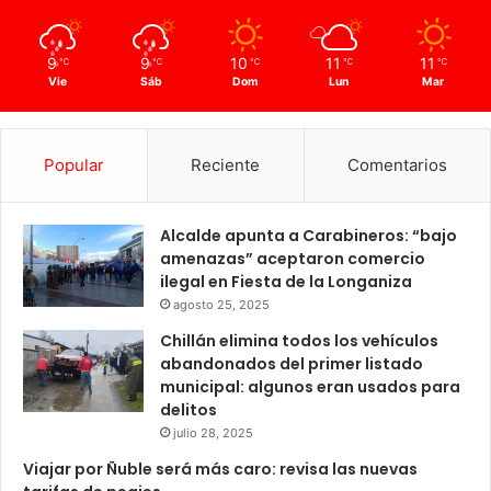
9
9
10
11
11
℃
℃
℃
℃
℃
Vie
Sáb
Dom
Lun
Mar
Popular
Reciente
Comentarios
Alcalde apunta a Carabineros: “bajo
amenazas” aceptaron comercio
ilegal en Fiesta de la Longaniza
agosto 25, 2025
Chillán elimina todos los vehículos
abandonados del primer listado
municipal: algunos eran usados para
delitos
julio 28, 2025
Viajar por Ñuble será más caro: revisa las nuevas