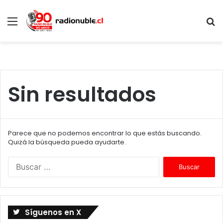
Menú
B
p
Sin resultados
Parece que no podemos encontrar lo que estás buscando.
Quizá la búsqueda pueda ayudarte.
B
u
s
c
a
Síguenos en X
r