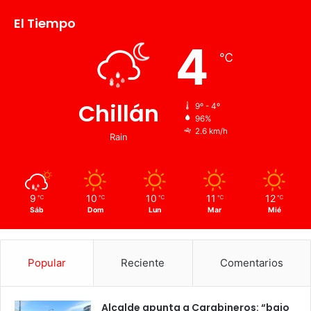
El Tiempo
4
℃
Chillán
9º - 4º
96%
2.6 km/h
Rain
9
10
10
11
12
℃
℃
℃
℃
℃
Sáb
Dom
Lun
Mar
Mié
Popular
Reciente
Comentarios
Alcalde apunta a Carabineros: “bajo