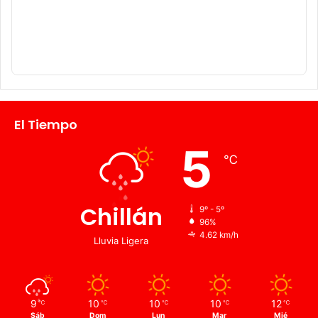
El Tiempo
5
℃
Chillán
9º - 5º
96%
4.62 km/h
Lluvia Ligera
9
10
10
10
12
℃
℃
℃
℃
℃
Sáb
Dom
Lun
Mar
Mié