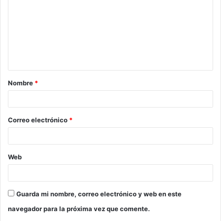
m
e
n
t
a
Nombre
*
r
i
o
Correo electrónico
*
*
Web
Guarda mi nombre, correo electrónico y web en este
navegador para la próxima vez que comente.