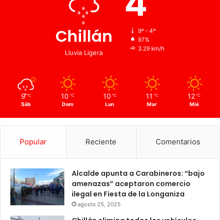
4
Chillán
9º - 4º
97%
3.29 km/h
Lluvia Ligera
9
10
10
11
12
℃
℃
℃
℃
℃
Sáb
Dom
Lun
Mar
Mié
Popular
Reciente
Comentarios
Alcalde apunta a Carabineros: “bajo
amenazas” aceptaron comercio
ilegal en Fiesta de la Longaniza
agosto 25, 2025