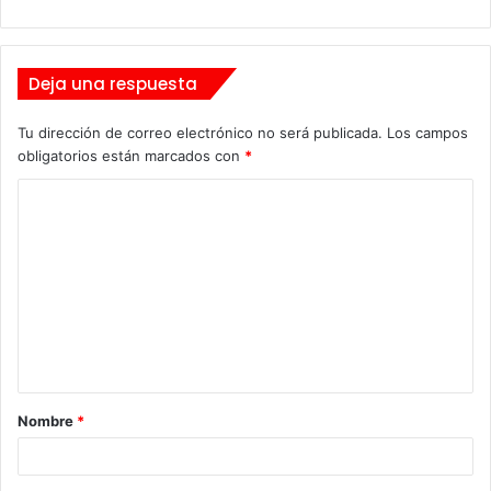
Deja una respuesta
Tu dirección de correo electrónico no será publicada.
Los campos
obligatorios están marcados con
*
C
o
m
e
n
t
a
Nombre
*
r
i
o