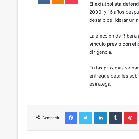
El exfutbolista defen
2009
, y 16 años despu
desafío de liderar un 
La elección de Ribera
vínculo previo con el 
dirigencia.
En las próximas sema
entregue detalles sob
estratega.
Facebook
Twitter
LinkedIn
Tumblr
Pinterest
Compartir