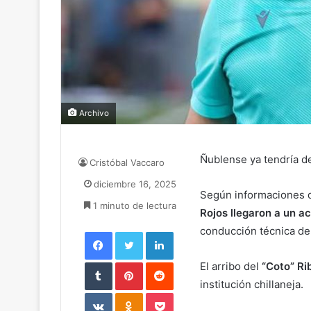
Archivo
Ñublense ya tendría d
Cristóbal Vaccaro
diciembre 16, 2025
Según informaciones d
1 minuto de lectura
Rojos llegaron a un a
conducción técnica del
Facebook
Twitter
LinkedIn
Tumblr
Pinterest
Reddit
El arribo del
“Coto” Ri
institución chillaneja.
VKontakte
Odnoklassniki
Pocket