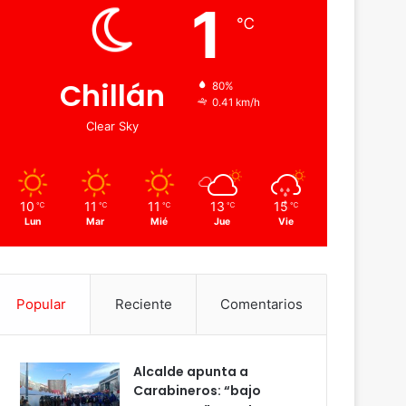
1
℃
Chillán
80%
0.41 km/h
Clear Sky
10
11
11
13
15
℃
℃
℃
℃
℃
Lun
Mar
Mié
Jue
Vie
Popular
Reciente
Comentarios
Alcalde apunta a
Carabineros: “bajo