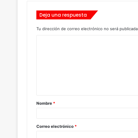
Deja una respuesta
Tu dirección de correo electrónico no será publicada
C
o
m
e
n
t
a
Nombre
*
r
i
o
Correo electrónico
*
*