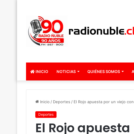
INICIO
NOTICIAS
QUIÉNES SOMOS
A
Inicio
/
Deportes
/
El Rojo apuesta por un viejo co
Deportes
El Rojo apuesta 