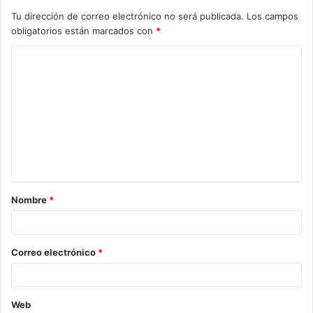
Tu dirección de correo electrónico no será publicada.
Los campos
obligatorios están marcados con
*
C
o
m
e
n
t
a
Nombre
*
r
i
o
Correo electrónico
*
*
Web