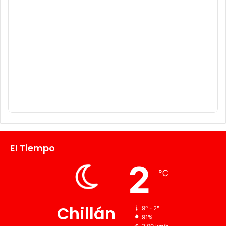
El Tiempo
2
℃
Chillán
9º - 2º
91%