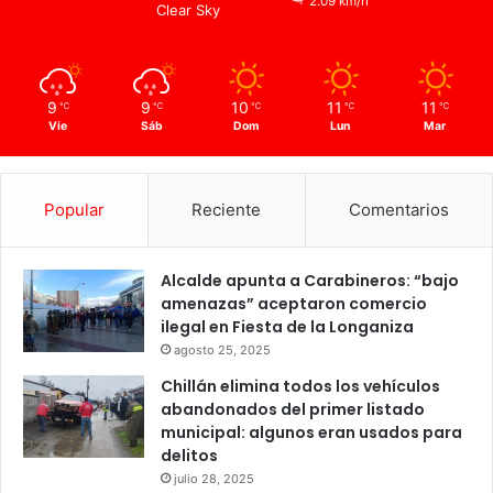
2.09 km/h
Clear Sky
9
9
10
11
11
℃
℃
℃
℃
℃
Vie
Sáb
Dom
Lun
Mar
Popular
Reciente
Comentarios
Alcalde apunta a Carabineros: “bajo
amenazas” aceptaron comercio
ilegal en Fiesta de la Longaniza
agosto 25, 2025
Chillán elimina todos los vehículos
abandonados del primer listado
municipal: algunos eran usados para
delitos
julio 28, 2025