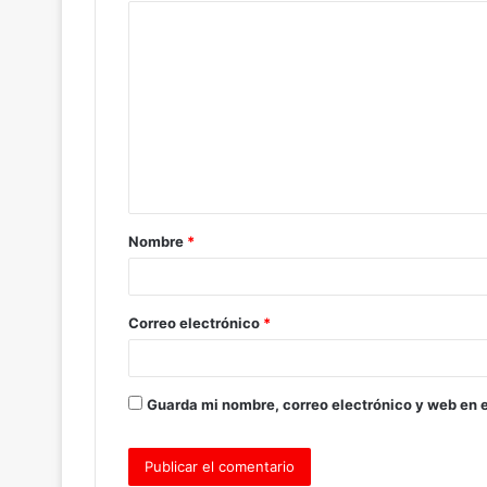
C
o
m
e
n
t
a
Nombre
*
r
i
o
Correo electrónico
*
*
Guarda mi nombre, correo electrónico y web en 