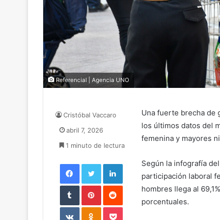
Referencial | Agencia UNO
Una fuerte brecha de 
Cristóbal Vaccaro
los últimos datos del
abril 7, 2026
femenina y mayores ni
1 minuto de lectura
Según la infografía del
Facebook
Twitter
LinkedIn
participación laboral 
Tumblr
Pinterest
Reddit
hombres llega al 69,1%
porcentuales.
VKontakte
Odnoklassniki
Pocket