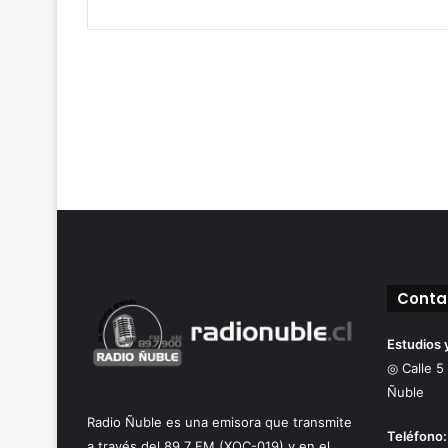
Conta
Estudios 
◎ Calle 5
Ñuble
Radio Ñuble es una emisora que transmite
Teléfono:
a través del 89.7 FM (XQC-019) y en el