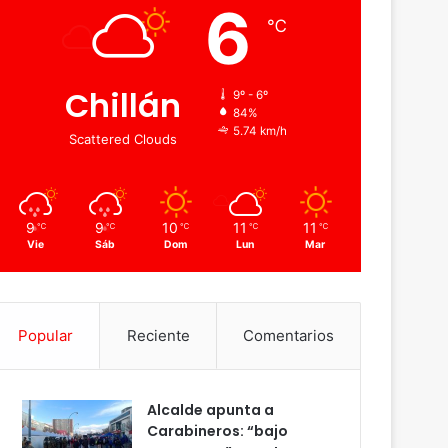
6
℃
Chillán
9º - 6º
84%
5.74 km/h
Scattered Clouds
9
9
10
11
11
℃
℃
℃
℃
℃
Vie
Sáb
Dom
Lun
Mar
Popular
Reciente
Comentarios
Alcalde apunta a
Carabineros: “bajo