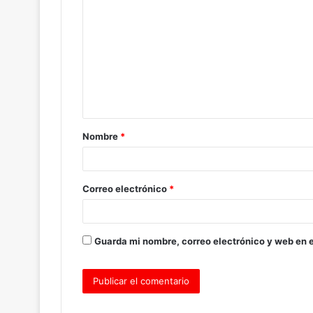
o
m
e
n
t
a
Nombre
*
r
i
o
Correo electrónico
*
*
Guarda mi nombre, correo electrónico y web en 