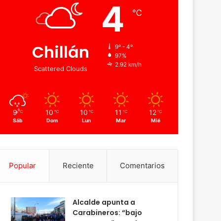
4
℃
Chillán
9º - 4º
97%
2.92 km/h
Scattered Clouds
9
10
10
11
12
℃
℃
℃
℃
℃
Sáb
Dom
Lun
Mar
Mié
Popular
Reciente
Comentarios
Alcalde apunta a
Carabineros: “bajo