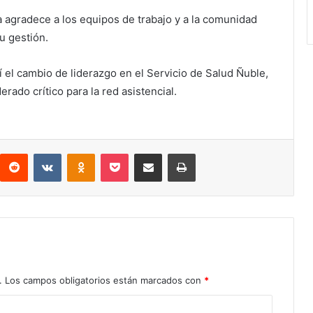
ra agradece a los equipos de trabajo y a la comunidad
u gestión.
í el cambio de liderazgo en el Servicio de Salud Ñuble,
ado crítico para la red asistencial.
Reddit
VKontakte
Odnoklassniki
Pocket
Compartir por correo electrónico
Imprimir
.
Los campos obligatorios están marcados con
*