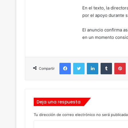
En el texto, la directo
por el apoyo durante s
El anuncio confirma as
en un momento consider
Facebook
Twitter
LinkedIn
Tumblr
Pinterest
Compartir
Deja una respuesta
Tu dirección de correo electrónico no será publicada
C