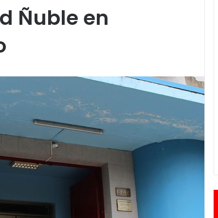
ud Ñuble en
o