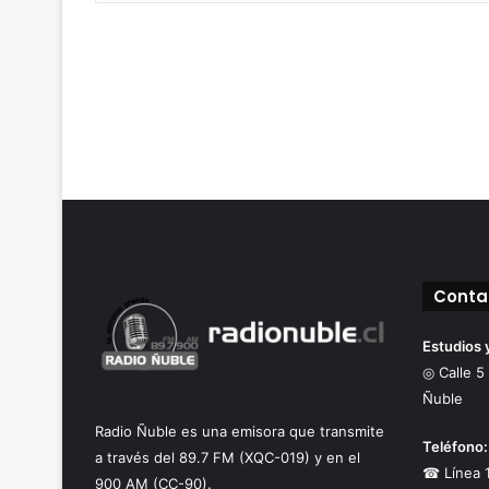
Conta
Estudios 
◎ Calle 5
Ñuble
Radio Ñuble es una emisora que transmite
Teléfono:
a través del 89.7 FM (XQC-019) y en el
☎ Línea 
900 AM (CC-90).