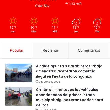
1.42 km/h
Clear Sky
10
10
11
12
16
℃
℃
℃
℃
℃
Lun
Mar
Mié
Jue
Vie
Popular
Reciente
Comentarios
Alcalde apunta a Carabineros: “bajo
amenazas” aceptaron comercio
ilegal en Fiesta de la Longaniza
agosto 25, 2025
Chillán elimina todos los vehículos
abandonados del primer listado
municipal: algunos eran usados para
delitos