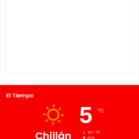
El Tiempo
5
℃
Chillán
10º - 5º
62%