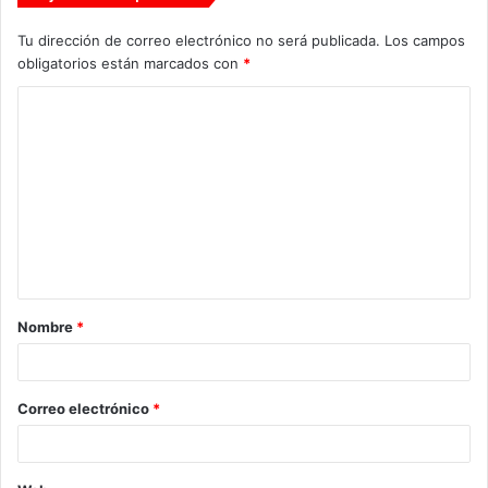
Tu dirección de correo electrónico no será publicada.
Los campos
obligatorios están marcados con
*
C
o
m
e
n
t
a
Nombre
*
r
i
o
Correo electrónico
*
*