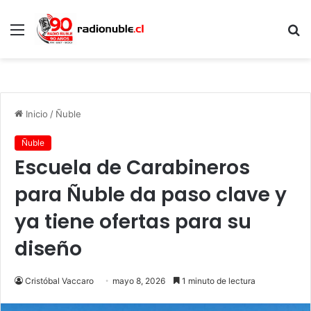
Menú
B
p
Inicio
/
Ñuble
Ñuble
Escuela de Carabineros
para Ñuble da paso clave y
ya tiene ofertas para su
diseño
Cristóbal Vaccaro
mayo 8, 2026
1 minuto de lectura