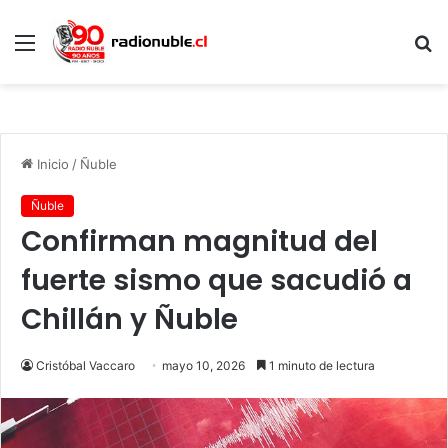
Menú
B
p
Inicio
/
Ñuble
Ñuble
Confirman magnitud del
fuerte sismo que sacudió a
Chillán y Ñuble
Cristóbal Vaccaro
mayo 10, 2026
1 minuto de lectura