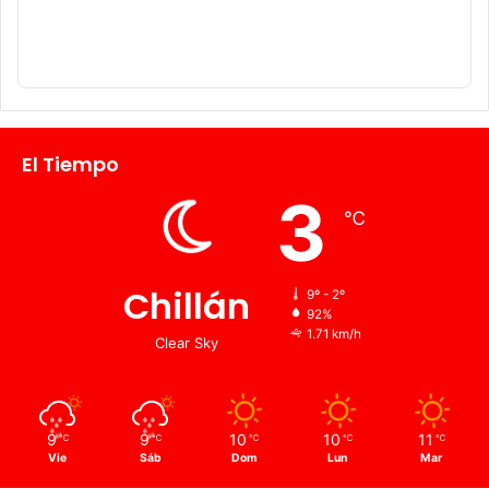
El Tiempo
3
℃
Chillán
9º - 2º
92%
1.71 km/h
Clear Sky
9
9
10
10
11
℃
℃
℃
℃
℃
Vie
Sáb
Dom
Lun
Mar