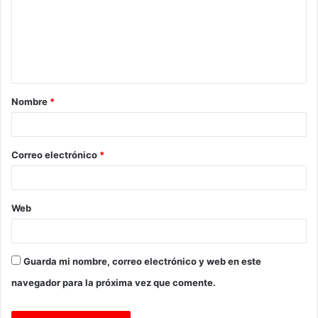
e
n
t
a
Nombre
*
r
i
o
Correo electrónico
*
*
Web
Guarda mi nombre, correo electrónico y web en este
navegador para la próxima vez que comente.