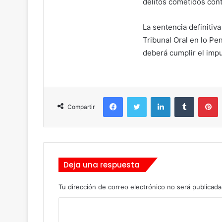
delitos cometidos cont
La sentencia definitiv
Tribunal Oral en lo Pe
deberá cumplir el imp
Facebook
Twitter
LinkedIn
Tumblr
Pinterest
Compartir
Deja una respuesta
Tu dirección de correo electrónico no será publicada
C
o