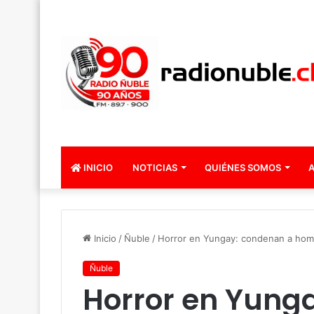
INICIO
NOTICIAS
QUIÉNES SOMOS
A
Inicio
/
Ñuble
/
Horror en Yungay: condenan a homb
Ñuble
Horror en Yung