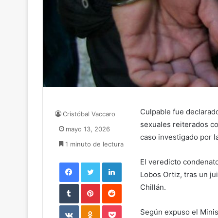
Culpable fue declara
Cristóbal Vaccaro
sexuales reiterados co
mayo 13, 2026
caso investigado por la
1 minuto de lectura
El veredicto condenato
Facebook
Twitter
LinkedIn
Lobos Ortiz, tras un ju
Tumblr
Pinterest
Reddit
Chillán.
VKontakte
Odnoklassniki
Pocket
Según expuso el Minist