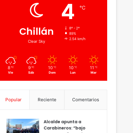
4
℃
Chillán
8º - 2º
89%
2.54 km/h
Clear Sky
8
9
10
10
11
℃
℃
℃
℃
℃
Vie
Sáb
Dom
Lun
Mar
Popular
Reciente
Comentarios
Alcalde apunta a
Carabineros: “bajo