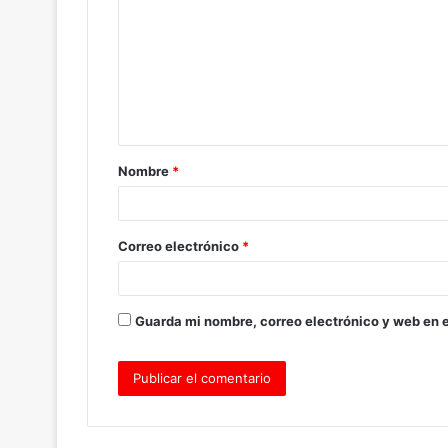
m
e
n
t
a
Nombre
*
r
i
o
Correo electrónico
*
*
Guarda mi nombre, correo electrónico y web en 