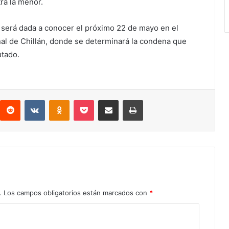
ra la menor.
a será dada a conocer el próximo 22 de mayo en el
nal de Chillán, donde se determinará la condena que
utado.
Reddit
VKontakte
Odnoklassniki
Pocket
Compartir por correo electrónico
Imprimir
.
Los campos obligatorios están marcados con
*