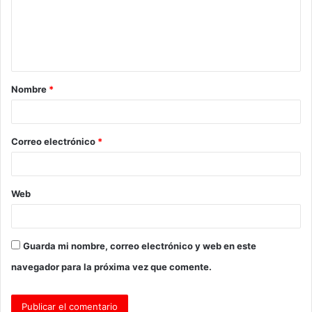
e
n
t
a
Nombre
*
r
i
o
Correo electrónico
*
*
Web
Guarda mi nombre, correo electrónico y web en este
navegador para la próxima vez que comente.