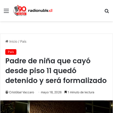
Menú
B
p
Inicio
/
País
País
Padre de niña que cayó
desde piso 11 quedó
detenido y será formalizado
Cristóbal Vaccaro
mayo 18, 2026
1 minuto de lectura