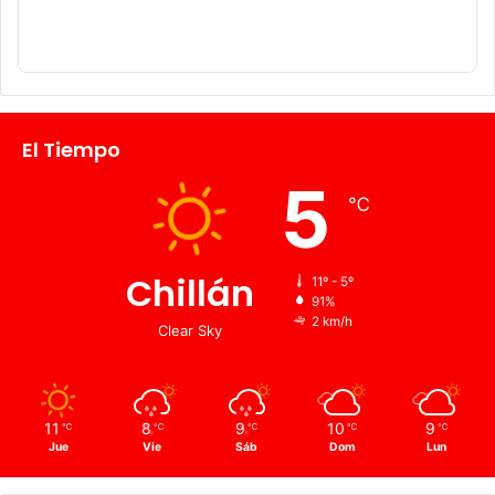
El Tiempo
5
℃
Chillán
11º - 5º
91%
2 km/h
Clear Sky
11
8
9
10
9
℃
℃
℃
℃
℃
Jue
Vie
Sáb
Dom
Lun