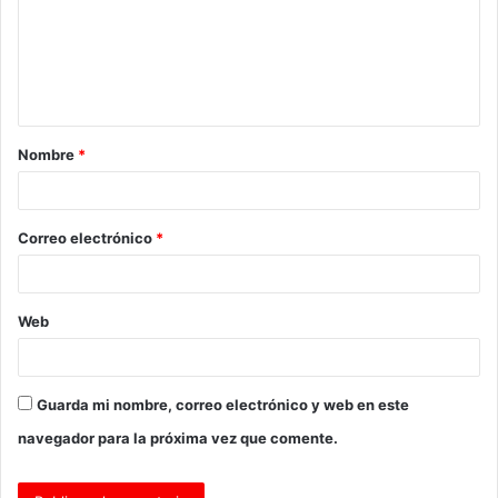
e
n
t
a
Nombre
*
r
i
o
Correo electrónico
*
*
Web
Guarda mi nombre, correo electrónico y web en este
navegador para la próxima vez que comente.