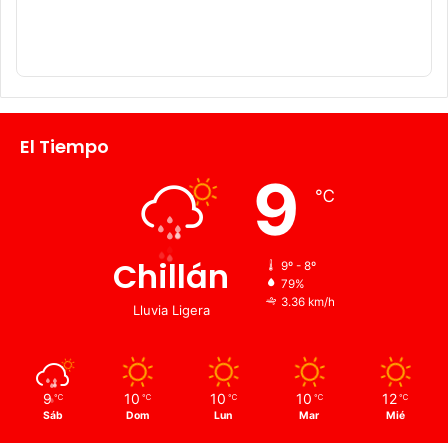
El Tiempo
9
℃
Chillán
9º - 8º
79%
3.36 km/h
Lluvia Ligera
9
10
10
10
12
℃
℃
℃
℃
℃
Sáb
Dom
Lun
Mar
Mié