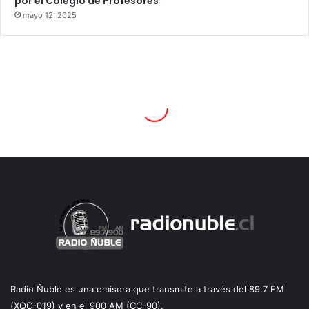
por el Colegio de Profesores
mayo 12, 2025
Radio Ñuble es una emisora que transmite a través del 89.7 FM
(XQC-019) y en el 900 AM (CC-90).