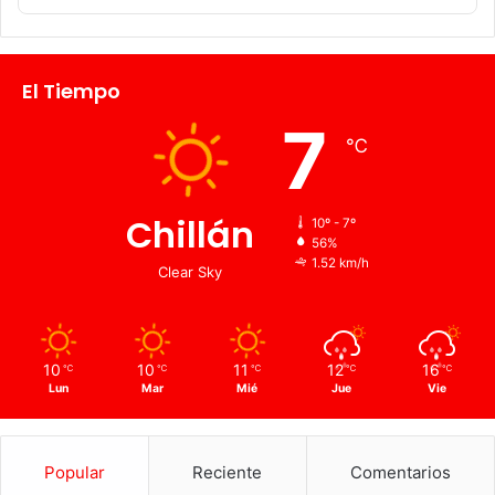
El Tiempo
7
℃
Chillán
10º - 7º
56%
1.52 km/h
Clear Sky
10
10
11
12
16
℃
℃
℃
℃
℃
Lun
Mar
Mié
Jue
Vie
Popular
Reciente
Comentarios