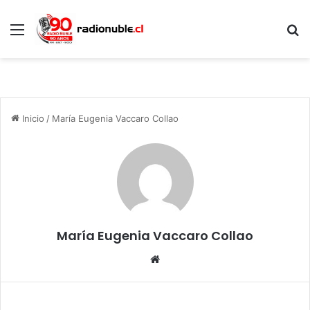
Menú
B
p
Inicio
/
María Eugenia Vaccaro Collao
María Eugenia Vaccaro Collao
Siti
o
we
b