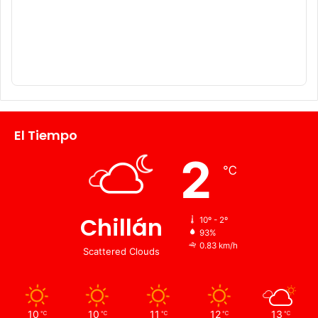
El Tiempo
2
℃
Chillán
10º - 2º
93%
0.83 km/h
Scattered Clouds
10
10
11
12
13
℃
℃
℃
℃
℃