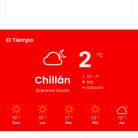
El Tiempo
2
℃
Chillán
10º - 2º
93%
0.83 km/h
Scattered Clouds
10
10
11
12
13
℃
℃
℃
℃
℃
Dom
Lun
Mar
Mié
Jue