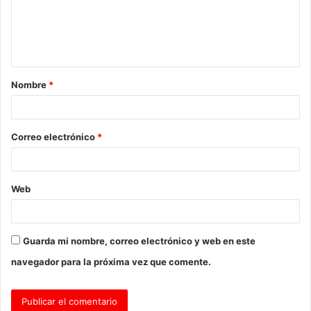
e
n
t
a
Nombre
*
r
i
o
Correo electrónico
*
*
Web
Guarda mi nombre, correo electrónico y web en este
navegador para la próxima vez que comente.