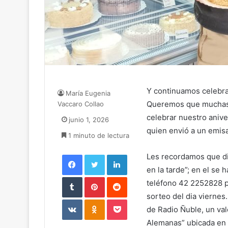
Y continuamos celebra
María Eugenia
Queremos que muchas f
Vaccaro Collao
celebrar nuestro anive
junio 1, 2026
quien envió a un emisa
1 minuto de lectura
Facebook
Twitter
LinkedIn
Les recordamos que dia
en la tarde”; en el se
Tumblr
Pinterest
Reddit
teléfono 42 2252828 pa
sorteo del dia viernes.
VKontakte
Odnoklassniki
Pocket
de Radio Ñuble, un val
Alemanas” ubicada en 