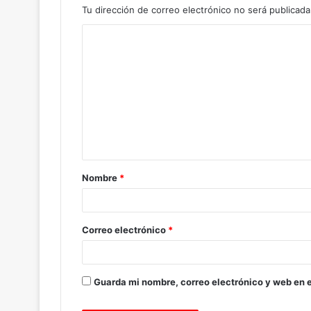
Tu dirección de correo electrónico no será publicada
C
o
m
e
n
t
a
Nombre
*
r
i
o
Correo electrónico
*
*
Guarda mi nombre, correo electrónico y web en 