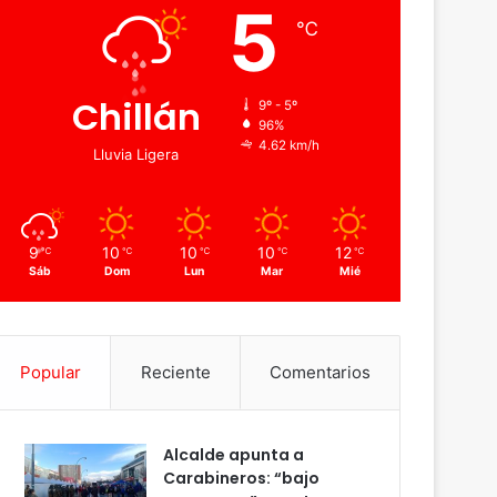
5
℃
Chillán
9º - 5º
96%
4.62 km/h
Lluvia Ligera
9
10
10
10
12
℃
℃
℃
℃
℃
Sáb
Dom
Lun
Mar
Mié
Popular
Reciente
Comentarios
Alcalde apunta a
Carabineros: “bajo