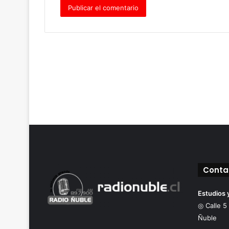
Conta
Estudios 
◎ Calle 5
Ñuble