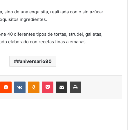
a, sino de una exquisita, realizada con o sin azúcar
xquisitos ingredientes.
ne 40 diferentes tipos de tortas, strudel, galletas,
todo elaborado con recetas finas alemanas.
#aniversario90
Reddit
VKontakte
Odnoklassniki
Pocket
Compartir por correo electrónico
Imprimir