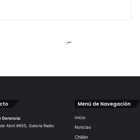
cto
Menú de Navegación
Inicio
y Gerencia:
 de Abril #655, Galería Radio
Noticias
Chillán