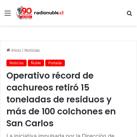
Menú
B
p
Inicio
/
Noticias
Noticias
Ñuble
Portada
Operativo récord de
cachureos retiró 15
toneladas de residuos y
más de 100 colchones en
San Carlos
La iniciativa impulsada por la Dirección de