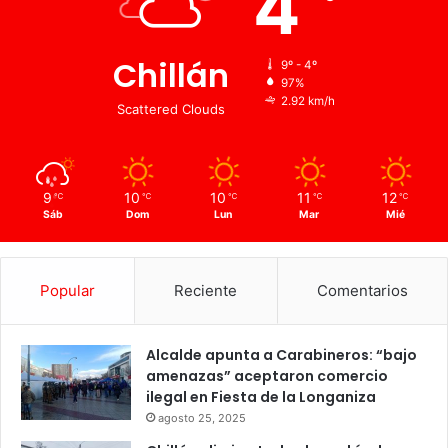
4
Chillán
9º - 4º
97%
2.92 km/h
Scattered Clouds
9
10
10
11
12
℃
℃
℃
℃
℃
Sáb
Dom
Lun
Mar
Mié
Popular
Reciente
Comentarios
Alcalde apunta a Carabineros: “bajo
amenazas” aceptaron comercio
ilegal en Fiesta de la Longaniza
agosto 25, 2025