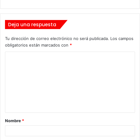
Deja una respuesta
Tu dirección de correo electrónico no será publicada.
Los campos
obligatorios están marcados con
*
C
o
m
e
n
t
a
Nombre
*
r
i