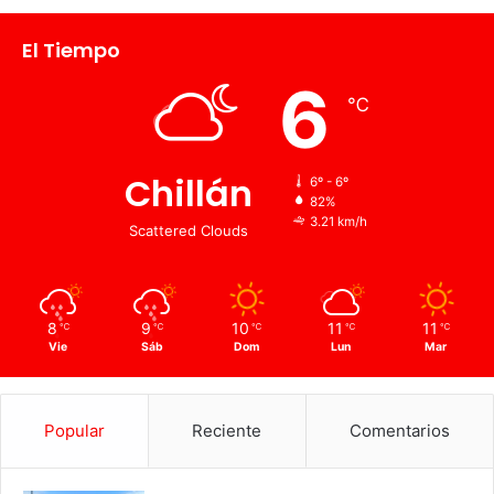
El Tiempo
6
℃
Chillán
6º - 6º
82%
3.21 km/h
Scattered Clouds
8
9
10
11
11
℃
℃
℃
℃
℃
Vie
Sáb
Dom
Lun
Mar
Popular
Reciente
Comentarios