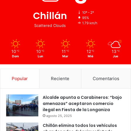
Chillán
10º - 2º
95%
1.79 km/h
Scattered Clouds
10
10
11
12
13
℃
℃
℃
℃
℃
Dom
Lun
Mar
Mié
Jue
Popular
Reciente
Comentarios
Alcalde apunta a Carabineros: “bajo
amenazas” aceptaron comercio
ilegal en Fiesta de la Longaniza
agosto 25, 2025
Chillán elimina todos los vehículos