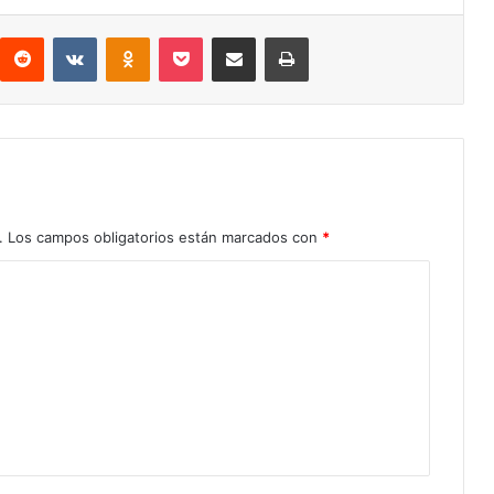
Reddit
VKontakte
Odnoklassniki
Pocket
Compartir por correo electrónico
Imprimir
.
Los campos obligatorios están marcados con
*