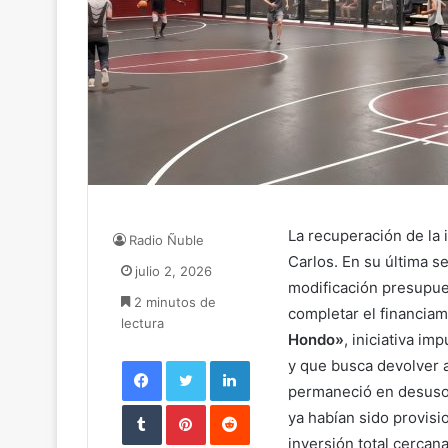
La recuperación de la
Radio Ñuble
Carlos. En su última s
julio 2, 2026
modificación presupue
2 minutos de
completar el financia
lectura
Hondo»
, iniciativa i
Facebook
Twitter
LinkedIn
y que busca devolver 
permaneció en desuso
Tumblr
Pinterest
Reddit
ya habían sido provisi
inversión total cercan