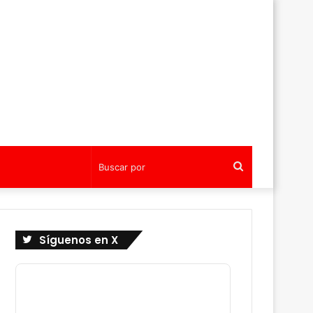
Buscar
por
Síguenos en X