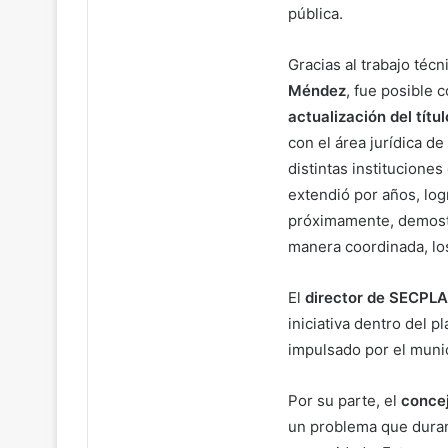
pública.
Gracias al trabajo técn
Méndez
, fue posible 
actualización del títu
con el área jurídica 
distintas institucione
extendió por años, lo
próximamente, demost
manera coordinada, los
El
director de SECPLA
iniciativa dentro del 
impulsado por el munic
Por su parte, el
conce
un problema que duran