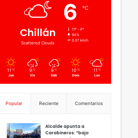
6
℃
Chillán
11º - 4º
94%
0.67 km/h
Scattered Clouds
11
9
9
10
11
℃
℃
℃
℃
℃
Jue
Vie
Sáb
Dom
Lun
Popular
Reciente
Comentarios
Alcalde apunta a
Carabineros: “bajo