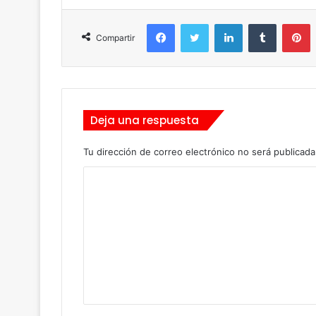
Facebook
Twitter
LinkedIn
Tumblr
Pinterest
Compartir
Deja una respuesta
Tu dirección de correo electrónico no será publicada
C
o
m
e
n
t
a