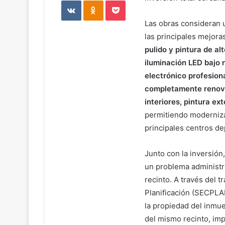
VKontakte
Odnoklassniki
Pocket
Las obras consideran u
las principales mejora
pulido y pintura de al
iluminación LED bajo 
electrónico profesion
completamente renovad
interiores, pintura ex
permitiendo moderniza
principales centros de
Junto con la inversión,
un problema administra
recinto. A través del 
Planificación (SECPLAN
la propiedad del inmue
del mismo recinto, impo