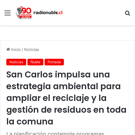
Menú
B
p
Inicio
/
Noticias
Noticias
Ñuble
Portada
San Carlos impulsa una
estrategia ambiental para
ampliar el reciclaje y la
gestión de residuos en toda
la comuna
La planificación contempla programas