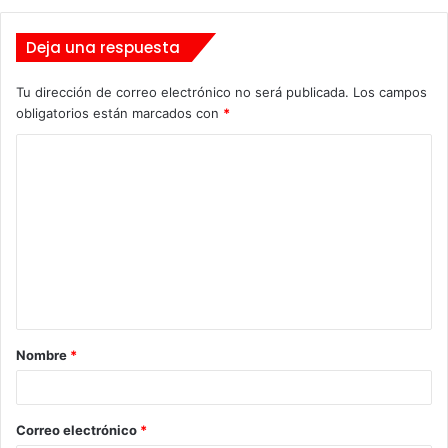
Deja una respuesta
Tu dirección de correo electrónico no será publicada.
Los campos
obligatorios están marcados con
*
C
o
m
e
n
t
a
Nombre
*
r
i
o
Correo electrónico
*