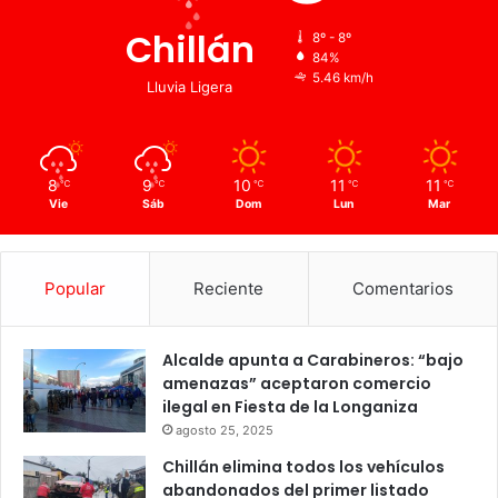
Chillán
8º - 8º
84%
5.46 km/h
Lluvia Ligera
8
9
10
11
11
℃
℃
℃
℃
℃
Vie
Sáb
Dom
Lun
Mar
Popular
Reciente
Comentarios
Alcalde apunta a Carabineros: “bajo
amenazas” aceptaron comercio
ilegal en Fiesta de la Longaniza
agosto 25, 2025
Chillán elimina todos los vehículos
abandonados del primer listado