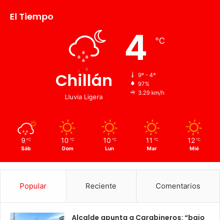
El Tiempo
4
℃
Chillán
9º - 4º
97%
3.29 km/h
Lluvia Ligera
9
10
10
11
12
℃
℃
℃
℃
℃
Sáb
Dom
Lun
Mar
Mié
Popular
Reciente
Comentarios
Alcalde apunta a Carabineros: “bajo