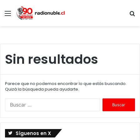
Menú
B
p
Sin resultados
Parece que no podemos encontrar lo que estás buscando.
Quizá la búsqueda pueda ayudarte.
B
u
s
c
a
Síguenos en X
r