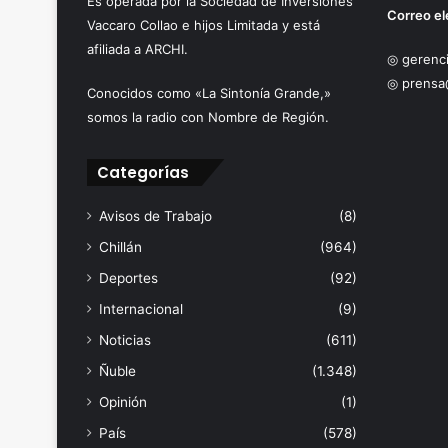
Es operada por la Sociedad de Inversiones
Correo el
Vaccaro Collao e hijos Limitada y está
afiliada a ARCHI.
◎ gerenci
◎ prensa
Conocidos como «La Sintonía Grande,»
somos la radio con Nombre de Región.
Categorías
Avisos de Trabajo
(8)
Chillán
(964)
Deportes
(92)
Internacional
(9)
Noticias
(611)
Ñuble
(1.348)
Opinión
(1)
País
(578)