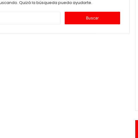
uscando. Quizá la búsqueda pueda ayudarte.
B
u
s
c
a
r
: