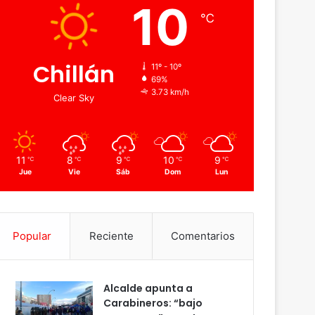
10
℃
Chillán
11º - 10º
69%
3.73 km/h
Clear Sky
11
8
9
10
9
℃
℃
℃
℃
℃
Jue
Vie
Sáb
Dom
Lun
Popular
Reciente
Comentarios
Alcalde apunta a
Carabineros: “bajo