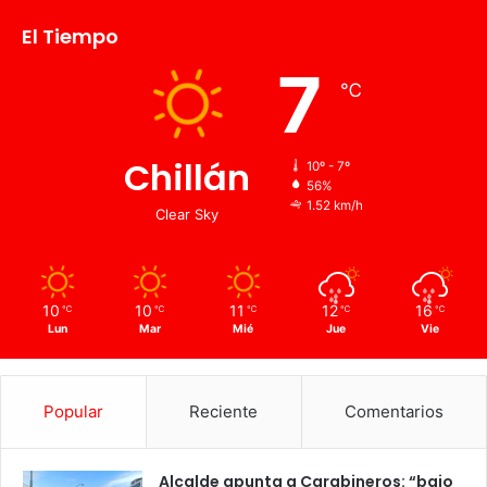
El Tiempo
7
℃
Chillán
10º - 7º
56%
1.52 km/h
Clear Sky
10
10
11
12
16
℃
℃
℃
℃
℃
Lun
Mar
Mié
Jue
Vie
Popular
Reciente
Comentarios
Alcalde apunta a Carabineros: “bajo