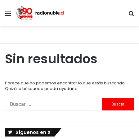
Menú
B
p
Sin resultados
Parece que no podemos encontrar lo que estás buscando.
Quizá la búsqueda pueda ayudarte.
B
u
s
c
a
Síguenos en X
r