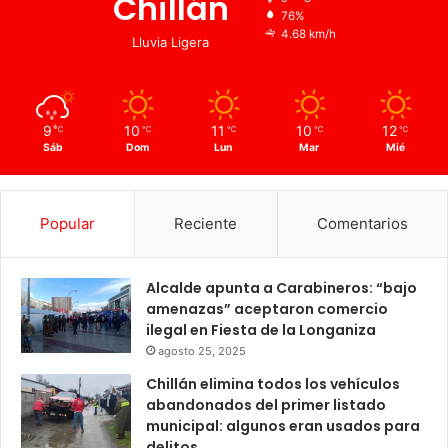
Chillán
76%
4.68 km/h
Lluvia Ligera
9
10
11
10
12
℃
℃
℃
℃
℃
Sáb
Dom
Lun
Mar
Mié
Popular
Reciente
Comentarios
Alcalde apunta a Carabineros: “bajo
amenazas” aceptaron comercio
ilegal en Fiesta de la Longaniza
agosto 25, 2025
Chillán elimina todos los vehículos
abandonados del primer listado
municipal: algunos eran usados para
delitos