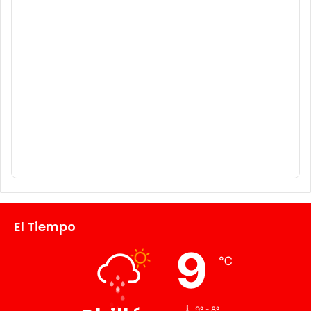
El Tiempo
9
℃
9º - 8º