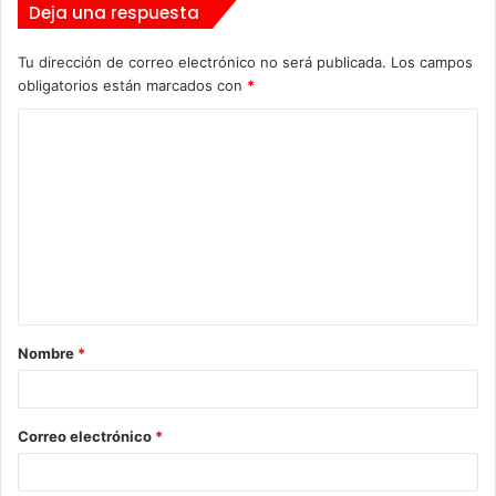
Deja una respuesta
Tu dirección de correo electrónico no será publicada.
Los campos
obligatorios están marcados con
*
C
o
m
e
n
t
a
Nombre
*
r
i
o
Correo electrónico
*
*