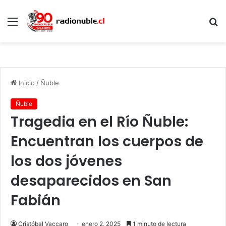
Menú
B
p
Inicio
/
Ñuble
Ñuble
Tragedia en el Río Ñuble:
Encuentran los cuerpos de
los dos jóvenes
desaparecidos en San
Fabián
Cristóbal Vaccaro
enero 2, 2025
1 minuto de lectura