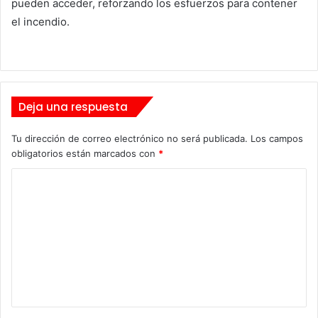
pueden acceder, reforzando los esfuerzos para contener
el incendio.
Deja una respuesta
Tu dirección de correo electrónico no será publicada.
Los campos
obligatorios están marcados con
*
C
o
m
e
n
t
a