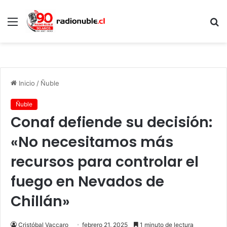
Menú
B
p
Inicio
/
Ñuble
Ñuble
Conaf defiende su decisión:
«No necesitamos más
recursos para controlar el
fuego en Nevados de
Chillán»
Cristóbal Vaccaro
febrero 21, 2025
1 minuto de lectura