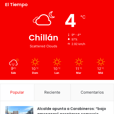
El Tiempo
4
℃
Chillán
9º - 4º
97%
2.92 km/h
Scattered Clouds
9
10
10
11
12
℃
℃
℃
℃
℃
Sáb
Dom
Lun
Mar
Mié
Popular
Reciente
Comentarios
Alcalde apunta a Carabineros: “bajo