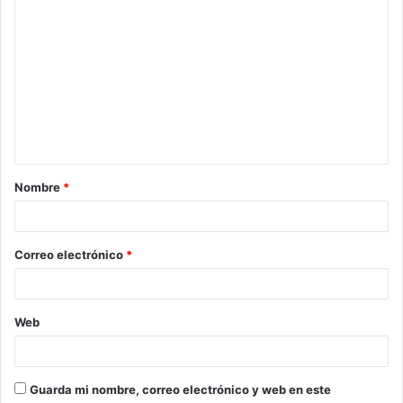
C
o
m
e
n
t
a
Nombre
*
r
i
o
Correo electrónico
*
*
Web
Guarda mi nombre, correo electrónico y web en este