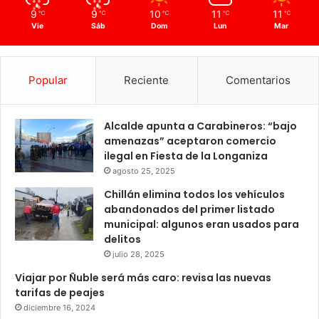
9
9
10
11
11
℃
℃
℃
℃
℃
Vie
Sáb
Dom
Lun
Mar
Popular
Reciente
Comentarios
Alcalde apunta a Carabineros: “bajo
amenazas” aceptaron comercio
ilegal en Fiesta de la Longaniza
agosto 25, 2025
Chillán elimina todos los vehículos
abandonados del primer listado
municipal: algunos eran usados para
delitos
julio 28, 2025
Viajar por Ñuble será más caro: revisa las nuevas
tarifas de peajes
diciembre 16, 2024