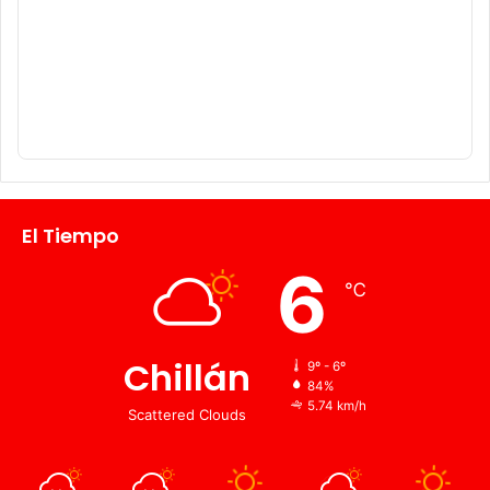
El Tiempo
6
℃
Chillán
9º - 6º
84%
5.74 km/h
Scattered Clouds