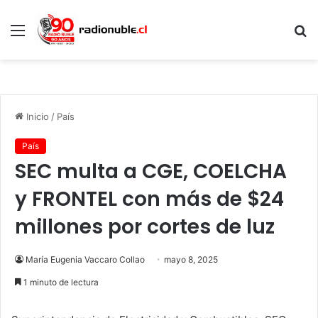
Menú
B
p
Inicio
/
País
País
SEC multa a CGE, COELCHA
y FRONTEL con más de $24
millones por cortes de luz
María Eugenia Vaccaro Collao
mayo 8, 2025
1 minuto de lectura